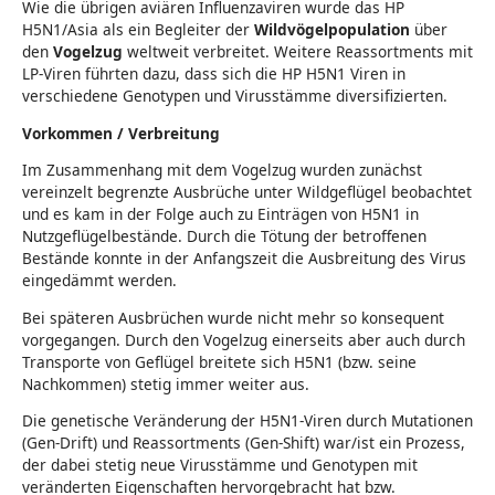
Wie die übrigen aviären Influenzaviren wurde das HP
H5N1/Asia als ein Begleiter der
Wildvögelpopulation
über
den
Vogelzug
weltweit verbreitet. Weitere Reassortments mit
LP-Viren führten dazu, dass sich die HP H5N1 Viren in
verschiedene Genotypen und Virusstämme diversifizierten.
Vorkommen / Verbreitung
Im Zusammenhang mit dem Vogelzug wurden zunächst
vereinzelt begrenzte Ausbrüche unter Wildgeflügel beobachtet
und es kam in der Folge auch zu Einträgen von H5N1 in
Nutzgeflügelbestände. Durch die Tötung der betroffenen
Bestände konnte in der Anfangszeit die Ausbreitung des Virus
eingedämmt werden.
Bei späteren Ausbrüchen wurde nicht mehr so konsequent
vorgegangen. Durch den Vogelzug einerseits aber auch durch
Transporte von Geflügel breitete sich H5N1 (bzw. seine
Nachkommen) stetig immer weiter aus.
Die genetische Veränderung der H5N1-Viren durch Mutationen
(Gen-Drift) und Reassortments (Gen-Shift) war/ist ein Prozess,
der dabei stetig neue Virusstämme und Genotypen mit
veränderten Eigenschaften hervorgebracht hat bzw.