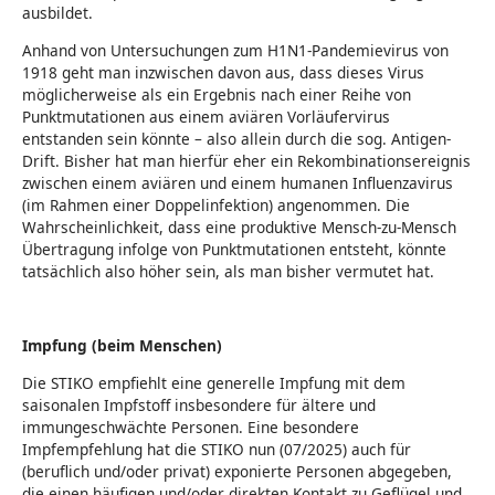
ausbildet.
Anhand von Untersuchungen zum H1N1-Pandemievirus von
1918 geht man inzwischen davon aus, dass dieses Virus
möglicherweise als ein Ergebnis nach einer Reihe von
Punktmutationen aus einem aviären Vorläufervirus
entstanden sein könnte – also allein durch die sog. Antigen-
Drift. Bisher hat man hierfür eher ein Rekombinationsereignis
zwischen einem aviären und einem humanen Influenzavirus
(im Rahmen einer Doppelinfektion) angenommen. Die
Wahrscheinlichkeit, dass eine produktive Mensch-zu-Mensch
Übertragung infolge von Punktmutationen entsteht, könnte
tatsächlich also höher sein, als man bisher vermutet hat.
Impfung (beim Menschen)
Die STIKO empfiehlt eine generelle Impfung mit dem
saisonalen Impfstoff insbesondere für ältere und
immungeschwächte Personen. Eine besondere
Impfempfehlung hat die STIKO nun (07/2025) auch für
(beruflich und/oder privat) exponierte Personen abgegeben,
die einen häufigen und/oder direkten Kontakt zu Geflügel und