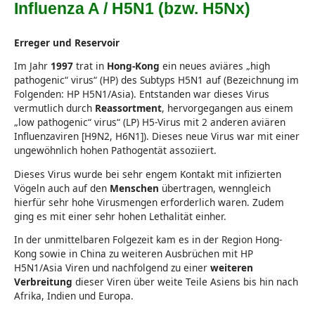
Influenza A / H5N1 (bzw. H5Nx)
Erreger und Reservoir
Im Jahr
1997
trat in
Hong-Kong
ein neues aviäres „high
pathogenic“ virus“ (HP) des Subtyps H5N1 auf (Bezeichnung im
Folgenden: HP H5N1/Asia). Entstanden war dieses Virus
vermutlich durch
Reassortment
, hervorgegangen aus einem
„low pathogenic“ virus“ (LP) H5-Virus mit 2 anderen aviären
Influenzaviren [H9N2, H6N1]). Dieses neue Virus war mit einer
ungewöhnlich hohen Pathogentät assoziiert.
Dieses Virus wurde bei sehr engem Kontakt mit infizierten
Vögeln auch auf den
Menschen
übertragen, wenngleich
hierfür sehr hohe Virusmengen erforderlich waren. Zudem
ging es mit einer sehr hohen Lethalität einher.
In der unmittelbaren Folgezeit kam es in der Region Hong-
Kong sowie in China zu weiteren Ausbrüchen mit HP
H5N1/Asia Viren und nachfolgend zu einer
weiteren
Verbreitung
dieser Viren über weite Teile Asiens bis hin nach
Afrika, Indien und Europa.