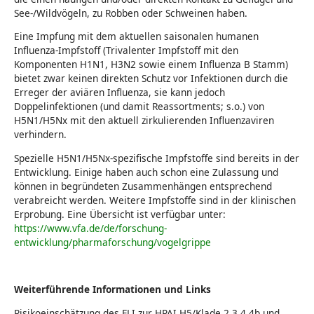
See-/Wildvögeln, zu Robben oder Schweinen haben.
Eine Impfung mit dem aktuellen saisonalen humanen
Influenza-Impfstoff (Trivalenter Impfstoff mit den
Komponenten H1N1, H3N2 sowie einem Influenza B Stamm)
bietet zwar keinen direkten Schutz vor Infektionen durch die
Erreger der aviären Influenza, sie kann jedoch
Doppelinfektionen (und damit Reassortments; s.o.) von
H5N1/H5Nx mit den aktuell zirkulierenden Influenzaviren
verhindern.
Spezielle H5N1/H5Nx-spezifische Impfstoffe sind bereits in der
Entwicklung. Einige haben auch schon eine Zulassung und
können in begründeten Zusammenhängen entsprechend
verabreicht werden. Weitere Impfstoffe sind in der klinischen
Erprobung. Eine Übersicht ist verfügbar unter:
https://www.vfa.de/de/forschung-
entwicklung/pharmaforschung/vogelgrippe
Weiterführende Informationen und Links
Risikoeinschätzung des FLI zur HPAI H5/Klade 2.3.4.4b und