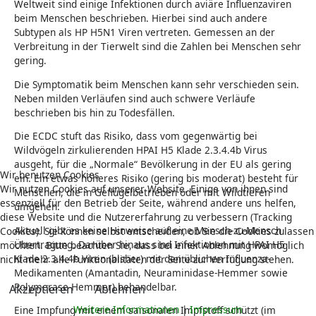
Weltweit sind einige Infektionen durch aviäre Influenzaviren
beim Menschen beschrieben. Hierbei sind auch andere
Subtypen als HP H5N1 Viren vertreten. Gemessen an der
Verbreitung in der Tierwelt sind die Zahlen bei Menschen sehr
gering.
Die Symptomatik beim Menschen kann sehr verschieden sein.
Neben milden Verläufen sind auch schwere Verläufe
beschrieben bis hin zu Todesfällen.
Die ECDC stuft das Risiko, dass vom gegenwärtig bei
Wildvögeln zirkulierenden HPAI H5 Klade 2.3.4.4b Virus
ausgeht, für die „Normale“ Bevölkerung in der EU als gering
Wir benutzen Cookies
ein. Ein etwas höheres Risiko (gering bis moderat) besteht für
Wir nutzen Cookies auf unserer Website. Einige von ihnen sind
Menschen, die in Geflügelbetrieben oder mit Wildtieren
essenziell für den Betrieb der Seite, während andere uns helfen,
umgehen.
diese Website und die Nutzererfahrung zu verbessern (Tracking
Aktuell gibt es keine Hinweise auf eine Mensch-zu-Mensch
Cookies). Sie können selbst entscheiden, ob Sie die Cookies zulassen
Übertragung. Darüber hinaus sind Infektionen mit HPAI H5
möchten. Bitte beachten Sie, dass bei einer Ablehnung womöglich
Klade 2.3.4.4b Viren (bisher) mit den üblichen Influenza-
nicht mehr alle Funktionalitäten der Seite zur Verfügung stehen.
Medikamenten (Amantadin, Neuraminidase-Hemmer sowie
Polymerase-Hemmer) behandelbar.
Akzeptieren
Ablehnen
Weitere Informationen
|
Impressum
Eine Impfung mit einem saisonalen Impfstoff schützt (im