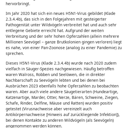
hervorbringt.
Im Jahr 2020 hat sich ein neues H5N1-Virus gebildet (Klade
2.3.4.4b), das sich in den Folgejahren mit gesteigerter
Pathogenität unter Wildvögeln verbreitet hat und auch sehr
entlegene Gebiete erreicht hat. Aufgrund der weiten
Verbreitung und der sehr hohen Opferzahlen (allein mehrere
Millionen Seevögel – ganze Brutkolonien gingen verloren) liegt
es nahe, von einer Pan-Zoonose (analog zu einer Pandemie) zu
sprechen.
Dieses H5N1-Virus (Klade 2.3.4.4b) wurde nach 2020 zudem
vielfach in Säuger-Spezies nachgewiesen. Häufig betroffen
waren Walross, Robben und Seelöwen, die in direkter
Nachbarschaft zu Seevögeln lebten und bei denen bei
Ausbrüchen 2023 ebenfalls hohe Opferzahlen zu beobachten
waren. Aber auch viele andere Säugetierarten (Hundeartige,
Katzenartige, Marder, Otter, Nerze, Bären, Schweine, Ziegen,
Schafe, Rinder, Delfine, Mäuse und Ratten) wurden positiv
getestet (Virusnachweise aber vereinzelt auch
Antikörpernachweise [Hinweis auf zurückliegende Infektion]),
bei denen Kontakte zu anderen Wildvögeln (als Seevögeln)
angenommen werden können.