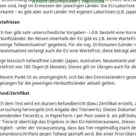
Weitere Informationen
|
Impressum
ses sind, liegt im Ermessen der jeweiligen Länder. Die EU-Laborliste
rkannt – es gibt aber auch Länder mit eigenen Laborlisten (z.B. Japan
rtefristen
h hier gibt sehr unterschiedliche Vorgaben - i.d.R. besteht eine Korr
kunftsländer. Bei Reisen innerhalb der EU gibt es z.B. keine Wartefris
nstige Tollwutsituation“ gegeben). Für die sog. Drittstaaten (Länder
lwutsituation) verlangt auch die EU eine Wartefrist, diese beträgt ak
ige klassisch tollwutfreie Länder (Japan, Australien, Neuseeland un
tefrist von 180 Tagen (6 Monate). Dieses gilt im Übrigen auch für di
diesem Punkt ist es unumgänglich, sich bei den Einreiseländern gezie
elungen für die jeweiligen Herkunftsländer aktuell gelten.
und/Zertifikat
h dem Test wird ein (kurzer) Befundbericht (bzw.) Zertifikat erstellt
ersuchung hervorgeht (mit Angabe des Titerwerts). Dieses Dokument 
sendenden Tierarzt) a. in Papierform / per Post sowie b. als pdf-Dok
 Tierarzt überträgt das Ergebnis in den EU-Heimtierausweis. Dieses Z
tigkeit - unter der Voraussetzung, dass das Tier regelmäßig (nach d
selandvorschriften) gegen Tollwut geimpft wird. Bei einer Frist-Übe