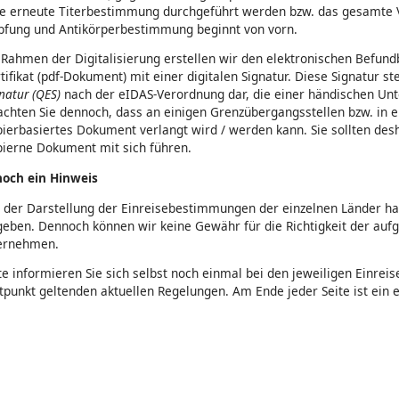
ne erneute Titerbestimmung durchgeführt werden bzw. das gesamte 
pfung und Antikörperbestimmung beginnt von vorn.
Rahmen der Digitalisierung erstellen wir den elektronischen Befundb
tifikat (pdf-Dokument) mit einer digitalen Signatur. Diese Signatur ste
natur (QES)
nach der eIDAS-Verordnung dar, die einer händischen Unter
chten Sie dennoch, dass an einigen Grenzübergangsstellen bzw. in e
ierbasiertes Dokument verlangt wird / werden kann. Sie sollten desh
ierne Dokument mit sich führen.
noch ein Hinweis
 der Darstellung der Einreisebestimmungen der einzelnen Länder ha
eben. Dennoch können wir keine Gewähr für die Richtigkeit der auf
ernehmen.
te informieren Sie sich selbst noch einmal bei den jeweiligen Einre
tpunkt geltenden aktuellen Regelungen. Am Ende jeder Seite ist ein