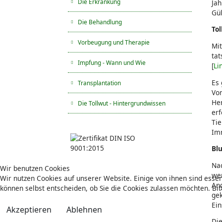
Die Erkrankung
Jah
Gül
Die Behandlung
To
Vorbeugung und Therapie
Mit
tat
Impfung - Wann und Wie
[
Li
Es 
Transplantation
Vor
Her
Die Tollwut - Hintergrundwissen
erf
Tie
Imm
Bl
Nac
Wir benutzen Cookies
wer
Wir nutzen Cookies auf unserer Website. Einige von ihnen sind essen
Ang
können selbst entscheiden, ob Sie die Cookies zulassen möchten. Bit
gek
Ei
Akzeptieren
Ablehnen
Di