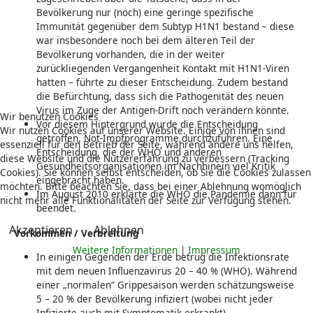
Bevölkerung nur (noch) eine geringe spezifische
Immunität gegenüber dem Subtyp H1N1 bestand – diese
war insbesondere noch bei dem älteren Teil der
Bevölkerung vorhanden, die in der weiter
zurückliegenden Vergangenheit Kontakt mit H1N1-Viren
hatten – führte zu dieser Entscheidung. Zudem bestand
die Befürchtung, dass sich die Pathogenität des neuen
Virus im Zuge der Antigen-Drift noch verändern könnte.
Wir benutzen Cookies
Vor diesem Hintergrund wurde die Entscheidung
Wir nutzen Cookies auf unserer Website. Einige von ihnen sind
getroffen, Not-Impfprogramme durchzuführen. Eine
essenziell für den Betrieb der Seite, während andere uns helfen,
Entscheidung, die der WHO und anderen
diese Website und die Nutzererfahrung zu verbessern (Tracking
Gesundheitsorganisationen im Nachhinein viel Kritik
Cookies). Sie können selbst entscheiden, ob Sie die Cookies zulassen
eingebracht haben.
möchten. Bitte beachten Sie, dass bei einer Ablehnung womöglich
Im August 2010 erklärte die WHO die Pandemie dann für
nicht mehr alle Funktionalitäten der Seite zur Verfügung stehen.
beendet.
Akzeptieren
Ablehnen
Vorkommen / Verbreitung
Weitere Informationen
|
Impressum
In einigen Gegenden der Erde betrug die Infektionsrate
mit dem neuen Influenzavirus 20 – 40 % (WHO). Während
einer „normalen“ Grippesaison werden schätzungsweise
5 – 20 % der Bevölkerung infiziert (wobei nicht jeder
Infizierte auch mit Symptomatik erkrankt).