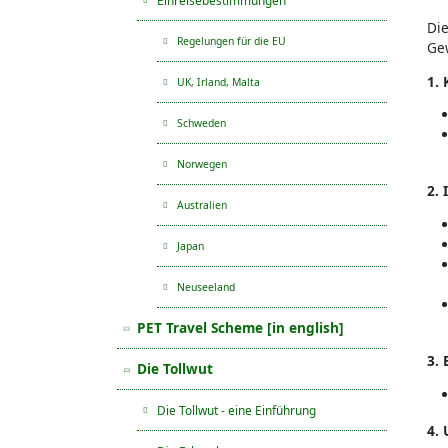
Einreisebestimmungen
Die
Regelungen für die EU
Gew
1.
UK, Irland, Malta
Schweden
Norwegen
2.
Australien
Japan
Neuseeland
PET Travel Scheme [in english]
3. 
Die Tollwut
Die Tollwut - eine Einführung
4.