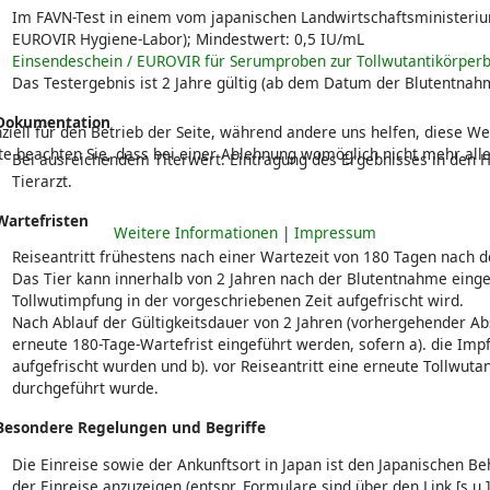
Im FAVN-Test in einem vom japanischen Landwirtschaftsministerium
EUROVIR Hygiene-Labor); Mindestwert: 0,5 IU/mL
Einsendeschein / EUROVIR für Serumproben zur Tollwutantikörperb
Das Testergebnis ist 2 Jahre gültig (ab dem Datum der Blutentnah
 Dokumentation
ziell für den Betrieb der Seite, während andere uns helfen, diese We
te beachten Sie, dass bei einer Ablehnung womöglich nicht mehr alle
Bei ausreichendem Titerwert: Eintragung des Ergebnisses in den 
Tierarzt.
Wartefristen
Weitere Informationen
|
Impressum
Reiseantritt frühestens nach einer Wartezeit von 180 Tagen nach 
Das Tier kann innerhalb von 2 Jahren nach der Blutentnahme eing
Tollwutimpfung in der vorgeschriebenen Zeit aufgefrischt wird.
Nach Ablauf der Gültigkeitsdauer von 2 Jahren (vorhergehender Ab
erneute 180-Tage-Wartefrist eingeführt werden, sofern a). die Im
aufgefrischt wurden und b). vor Reiseantritt eine erneute Tollwu
durchgeführt wurde.
 Besondere Regelungen und Begriffe
Die Einreise sowie der Ankunftsort in Japan ist den Japanischen 
der Einreise anzuzeigen (entspr. Formulare sind über den Link [s.u.]