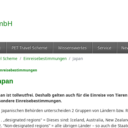
g
PET Travel Scheme
Wissenswertes
Service
Ne
el Scheme
Einreisebestimmungen
Japan
inreisebestimmungen
apan
an ist tollwutfrei. Deshalb gelten auch für die Einreise von Tiere
sondere Einreisebestimmungen.
 Japanischen Behörden unterscheiden 2 Gruppen von Ländern bzw. R
„
designated regions“ = Dieses sind: Iceland, Australia, New Zealan
“Non-designated regions” = alle übrigen Länder – so auch die Staa