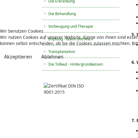
Die Erkrankung
Die Behandlung
Vorbeugung und Therapie
Wir benutzen Cookies
5.
Wir nutzen Cookies auf unserer Website. Einige von ihnen sind essen
Impfung - Wann und Wie
können selbst entscheiden, ob Sie die Cookies zulassen möchten. Bit
Transplantation
Akzeptieren
Ablehnen
6. 
Die Tollwut - Hintergrundwissen
7.