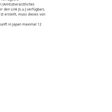
 (Amts)tierärztliches
 den Link [s.u.] verfügbar).
t erstellt, muss dieses von
kunft in Japan maximal 12