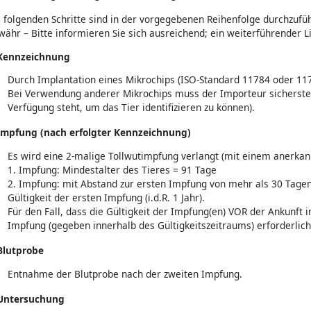
 folgenden Schritte sind in der vorgegebenen Reihenfolge durchzufü
ähr – Bitte informieren Sie sich ausreichend; ein weiterführender L
 Kennzeichnung
Durch Implantation eines Mikrochips (ISO-Standard 11784 oder 117
Bei Verwendung anderer Mikrochips muss der Importeur sicherstel
Verfügung steht, um das Tier identifizieren zu können).
 Impfung (nach erfolgter Kennzeichnung)
Es wird eine 2-malige Tollwutimpfung verlangt (mit einem anerkan
1. Impfung: Mindestalter des Tieres = 91 Tage
2. Impfung: mit Abstand zur ersten Impfung von mehr als 30 Tagen
Gültigkeit der ersten Impfung (i.d.R. 1 Jahr).
Für den Fall, dass die Gültigkeit der Impfung(en) VOR der Ankunft in
Impfung (gegeben innerhalb des Gültigkeitszeitraums) erforderlich
Blutprobe
Entnahme der Blutprobe nach der zweiten Impfung.
 Untersuchung