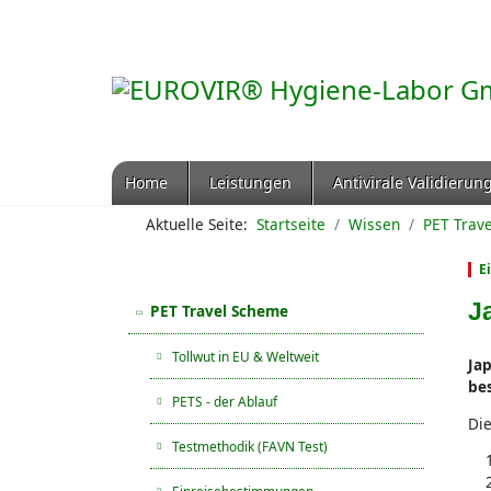
Home
Leistungen
Antivirale Validierun
Aktuelle Seite:
Startseite
Wissen
PET Trav
E
J
PET Travel Scheme
Tollwut in EU & Weltweit
Jap
be
PETS - der Ablauf
Die
Testmethodik (FAVN Test)