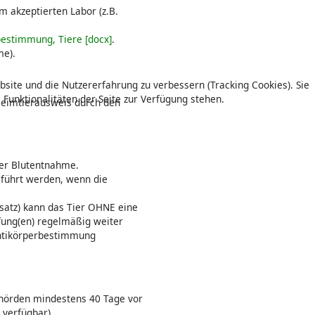
 akzeptierten Labor (z.B.
estimmung, Tiere [docx]
.
me).
bsite und die Nutzererfahrung zu verbessern (Tracking Cookies). Sie
 Funktionalitäten der Seite zur Verfügung stehen.
Heimtierausweis durch den
der Blutentnahme.
eführt werden, wenn die
satz) kann das Tier OHNE eine
pfung(en) regelmäßig weiter
tantikörperbestimmung
Behörden mindestens 40 Tage vor
 verfügbar).