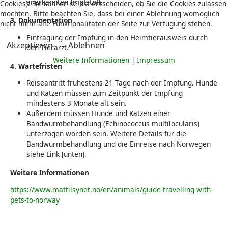
anerkannten Impfstoff.
Cookies). Sie können selbst entscheiden, ob Sie die Cookies zulassen
möchten. Bitte beachten Sie, dass bei einer Ablehnung womöglich
3. Dokumentation
nicht mehr alle Funktionalitäten der Seite zur Verfügung stehen.
Eintragung der Impfung in den Heimtierausweis durch
Akzeptieren
Ablehnen
den Tierarzt.
Weitere Informationen
|
Impressum
4. Wartefristen
Reiseantritt frühestens 21 Tage nach der Impfung. Hunde
und Katzen müssen zum Zeitpunkt der Impfung
mindestens 3 Monate alt sein.
Außerdem müssen Hunde und Katzen einer
Bandwurmbehandlung (Echinococcus multilocularis)
unterzogen worden sein. Weitere Details für die
Bandwurmbehandlung und die Einreise nach Norwegen
siehe Link [unten].
Weitere Informationen
https://www.mattilsynet.no/en/animals/guide-travelling-with-
pets-to-norway