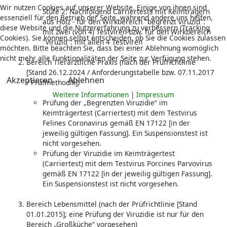
Wir nutzen Cookies auf unserer Website. Einige von ihnen sind
Stufe 2: Nachfolgend Carriertests mit Keimträgern
essenziell für den Betrieb der Seite, während andere uns helfen,
aus Holz - für den Wirkbereich "begrenzt viruzid":
diese Website und die Nutzererfahrung zu verbessern (Tracking
mit zwei (von 4) Testviren bzw. für den Wirkbereich
Cookies). Sie können selbst entscheiden, ob Sie die Cookies zulassen
"viruzid": mit allen 4 Testviren
möchten. Bitte beachten Sie, dass bei einer Ablehnung womöglich
nicht mehr alle Funktionalitäten der Seite zur Verfügung stehen.
Bereich Tierärztliche Praxis (nach der Prüfrichtlinie
[Stand 26.12.2024 / Anforderungstabelle bzw. 07.11.2017
Akzeptieren
Ablehnen
/ Prüfmethodik])
Weitere Informationen
|
Impressum
Prüfung der „Begrenzten Viruzidie“ im
Keimträgertest (Carriertest) mit dem Testvirus
Felines Coronavirus gemäß EN 17122 [in der
jeweilig gültigen Fassung]. Ein Suspensionstest ist
nicht vorgesehen.
Prüfung der Viruzidie im Keimträgertest
(Carriertest) mit dem Testvirus Porcines Parvovirus
gemäß EN 17122 [in der jeweilig gültigen Fassung].
Ein Suspensionstest ist nicht vorgesehen.
Bereich Lebensmittel (nach der Prüfrichtlinie [Stand
01.01.2015]; eine Prüfung der Viruzidie ist nur für den
Bereich „Großküche“ vorgesehen)