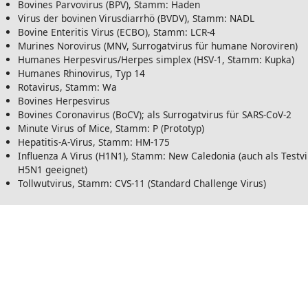
Bovines Parvovirus (BPV), Stamm: Haden
Virus der bovinen Virusdiarrhö (BVDV), Stamm: NADL
Bovine Enteritis Virus (ECBO), Stamm: LCR-4
Murines Norovirus (MNV, Surrogatvirus für humane Noroviren)
Humanes Herpesvirus/Herpes simplex (HSV-1, Stamm: Kupka)
Humanes Rhinovirus, Typ 14
Rotavirus, Stamm: Wa
Bovines Herpesvirus
Bovines Coronavirus (BoCV); als Surrogatvirus für SARS-CoV-2
Minute Virus of Mice, Stamm: P (Prototyp)
Hepatitis-A-Virus, Stamm: HM-175
Influenza A Virus (H1N1), Stamm: New Caledonia (auch als Testv
H5N1 geeignet)
Tollwutvirus, Stamm: CVS-11 (Standard Challenge Virus)