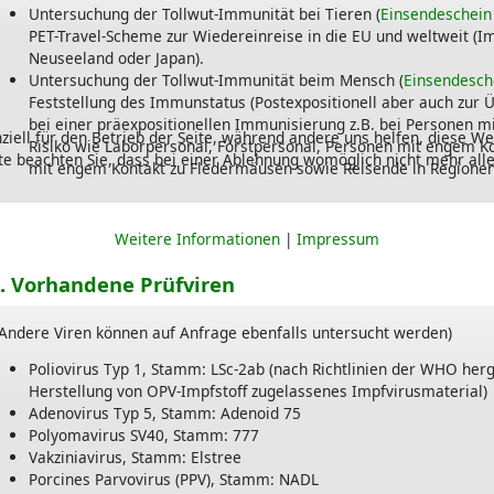
Untersuchung der Tollwut-Immunität bei Tieren (
Einsendeschein 
PET-Travel-Scheme zur Wiedereinreise in die EU und weltweit (Im
Neuseeland oder Japan).
Untersuchung der Tollwut-Immunität beim Mensch (
Einsendesch
Feststellung des Immunstatus (Postexpositionell aber auch zur 
bei einer präexpositionellen Immunisierung z.B. bei Personen 
ziell für den Betrieb der Seite, während andere uns helfen, diese We
Risiko wie Laborpersonal, Forstpersonal, Personen mit engem Ko
te beachten Sie, dass bei einer Ablehnung womöglich nicht mehr alle
mit engem Kontakt zu Fledermäusen sowie Reisende in Regionen
Weitere Informationen
|
Impressum
I. Vorhandene Prüfviren
(Andere Viren können auf Anfrage ebenfalls untersucht werden)
Poliovirus Typ 1, Stamm: LSc-2ab (nach Richtlinien der WHO herg
Herstellung von OPV-Impfstoff zugelassenes Impfvirusmaterial)
Adenovirus Typ 5, Stamm: Adenoid 75
Polyomavirus SV40, Stamm: 777
Vakziniavirus, Stamm: Elstree
Porcines Parvovirus (PPV), Stamm: NADL