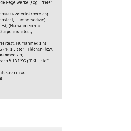
de Regelwerke (sog. "freie"
onstest/Veterinärbereich)
ionstest, Humanmedizin)
test, (Humanmedizin)
 Suspensionstest,
rriertest, Humanmedizin)
 ("RKI-Liste"): Flächen- bzw.
umanmedizin)
h § 18 IfSG ("RKI-Liste")
fektion in der
)