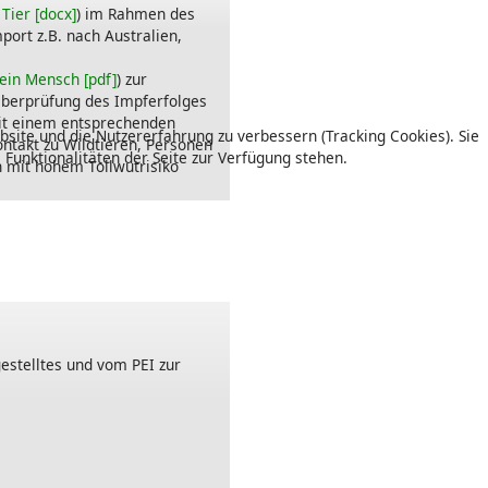
Tier [docx]
) im Rahmen des
port z.B. nach Australien,
ein Mensch [pdf]
) zur
Überprüfung des Impferfolges
mit einem entsprechenden
bsite und die Nutzererfahrung zu verbessern (Tracking Cookies). Sie
ntakt zu Wildtieren, Personen
 Funktionalitäten der Seite zur Verfügung stehen.
 mit hohem Tollwutrisiko
estelltes und vom PEI zur